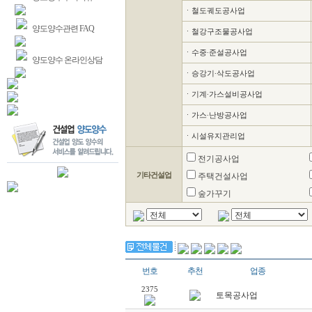
ㆍ철도궤도공사업
양도양수관련 FAQ
ㆍ철강구조물공사업
ㆍ수중∙준설공사업
양도양수 온라인상담
ㆍ승강기∙삭도공사업
ㆍ기계∙가스설비공사업
ㆍ가스∙난방공사업
ㆍ시설유지관리업
전기공사업
기타건설업
주택건설사업
숲가꾸기
번호
추천
업종
2375
토목공사업