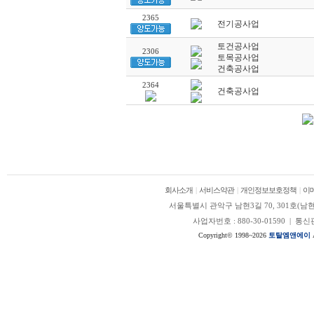
2365
전기공사업
토건공사업
2306
토목공사업
건축공사업
2364
건축공사업
회사소개
|
서비스약관
|
개인정보보호정책
|
이
서울특별시 관악구 남현3길 70, 301호(남현동, 정안
사업자번호 : 880-30-01590 | 
Copyright© 1998~2026
토탈엠앤에이
A