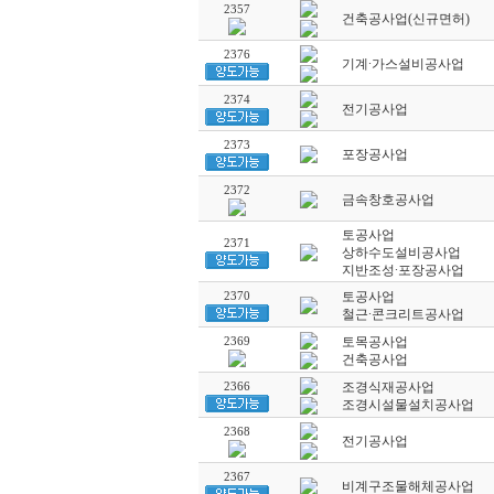
2357
건축공사업(신규면허)
2376
기계∙가스설비공사업
2374
전기공사업
2373
포장공사업
2372
금속창호공사업
토공사업
2371
상하수도설비공사업
지반조성∙포장공사업
2370
토공사업
철근∙콘크리트공사업
2369
토목공사업
건축공사업
2366
조경식재공사업
조경시설물설치공사업
2368
전기공사업
2367
비계구조물해체공사업