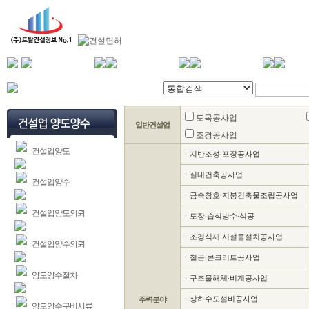
토목공사업
일반건설업
조경공사업
건설업양도
ㆍ지반조성∙포장공사업
ㆍ실내건축공사업
건설업양수
ㆍ금속창호∙지붕건축물조립공사업
건설업양도의뢰
ㆍ도장∙습식방수∙석공
ㆍ조경식재∙시설물설치공사업
건설업양수의뢰
ㆍ철근∙콘크리트공사업
양도양수절차
ㆍ구조물해체∙비계공사업
ㆍ상하수도설비공사업
주력분야
양도양수구비서류