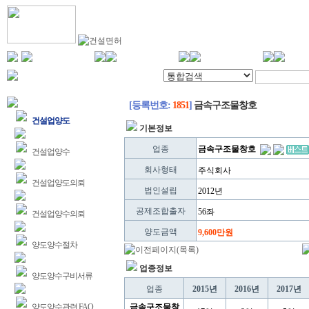
[등록번호:
1851
]
금속구조물창호
건설업양도
기본정보
업종
금속구조물창호
건설업양수
회사형태
주식회사
건설업양도의뢰
법인설립
2012년
공제조합출자
56좌
건설업양수의뢰
양도금액
9,600만원
양도양수절차
업종정보
양도양수구비서류
업종
2015년
2016년
2017년
양도양수관련 FAQ
금속구조물창