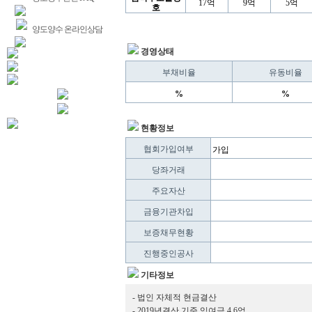
17억
9억
5억
호
양도양수 온라인상담
경영상태
부채비율
유동비율
%
%
현황정보
협회가입여부
가입
당좌거래
주요자산
금융기관차입
보증채무현황
진행중인공사
기타정보
- 법인 자체적 현금결산
- 2019년결산 기준 잉여금 4.6억